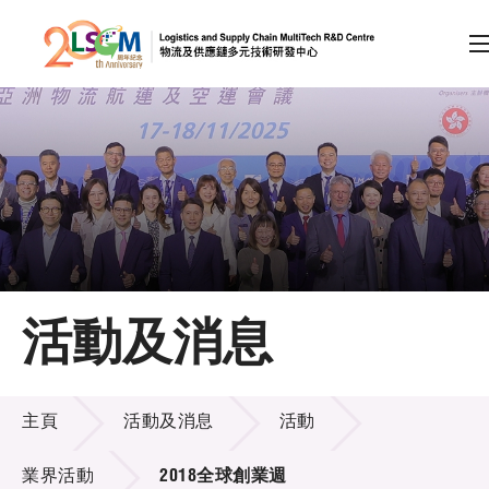
A
A
EN
繁
简
A
跳到內容（按回車鍵）
會員登入
主頁
活動及消息
關於LSCM
活動及消息
技術商品化
主頁
活動及消息
活動
項目及資助計劃
業界活動
2018全球創業週