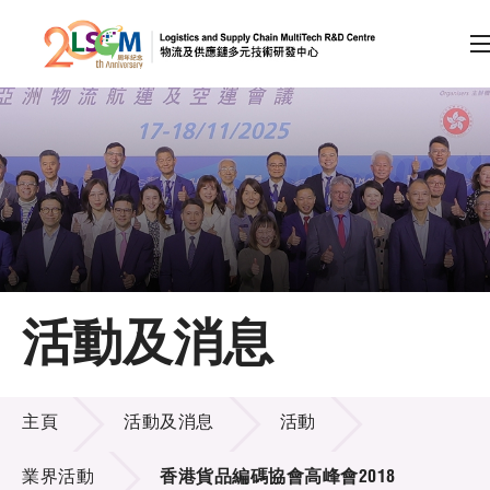
A
A
EN
繁
简
A
跳到內容（按回車鍵）
會員登入
主頁
活動及消息
關於LSCM
活動及消息
技術商品化
主頁
活動及消息
活動
項目及資助計劃
業界活動
香港貨品編碼協會高峰會2018