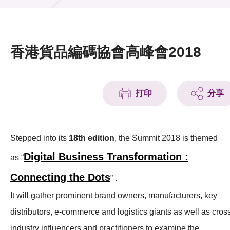
活動及消息
活動
香港貨品編碼協會高峰會2018
獎項
新聞中心
打印
分享
資訊中心
科技分享
Stepped into its
18th edition
, the Summit 2018 is themed
Digital Business Transformation :
as “
會籍
Connecting the Dots
” .
It will gather prominent brand owners, manufacturers, key
distributors, e-commerce and logistics giants as well as cros
industry influencers and practitioners to examine the