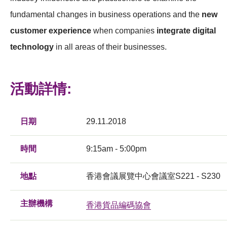
fundamental changes in business operations and the
new
customer experience
when companies
integrate digital
technology
in all areas of their businesses.
活動詳情:
日期
29.11.2018
時間
9:15am - 5:00pm
地點
香港會議展覽中心會議室S221 - S230
主辦機構
香港貨品編碼協會