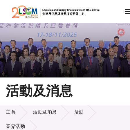
A
A
EN
繁
简
A
跳到內容（按回車鍵）
會員登入
主頁
活動及消息
關於LSCM
活動及消息
技術商品化
主頁
活動及消息
活動
項目及資助計劃
業界活動