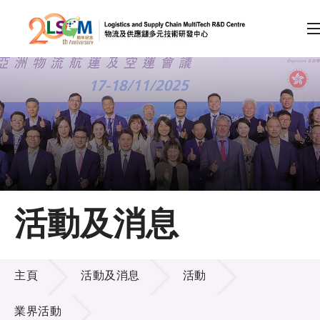
A
A
EN
繁
简
A
跳到內容（按回車鍵）
會員登入
主頁
活動及消息
關於LSCM
活動及消息
技術商品化
主頁
活動及消息
活動
項目及資助計劃
業界活動