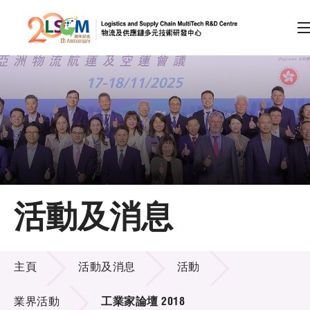
A
A
EN
繁
简
A
跳到內容（按回車鍵）
會員登入
主頁
活動及消息
關於LSCM
活動及消息
技術商品化
主頁
活動及消息
活動
項目及資助計劃
業界活動
工業家論壇 2018