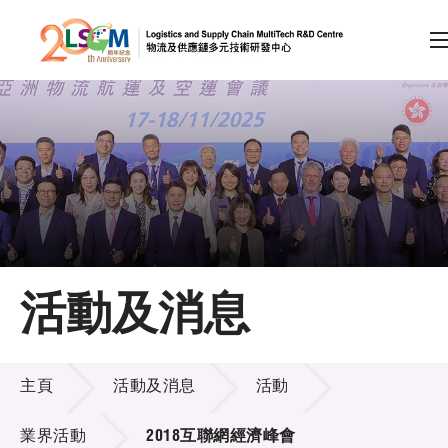
A
A
EN
繁
简
A
跳到內容（按回車鍵）
會員登入
主頁
活動及消息
關於LSCM
活動及消息
技術商品化
主頁
活動及消息
活動
項目及資助計劃
業界活動
2018互聯網經濟峰會