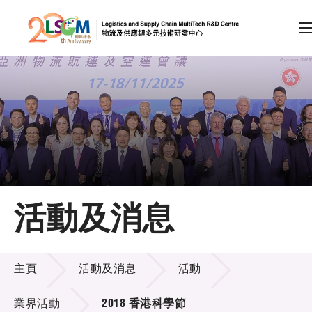
A
A
EN
繁
简
A
跳到內容（按回車鍵）
會員登入
主頁
活動及消息
關於LSCM
活動及消息
技術商品化
主頁
活動及消息
活動
項目及資助計劃
業界活動
2018 香港科學節