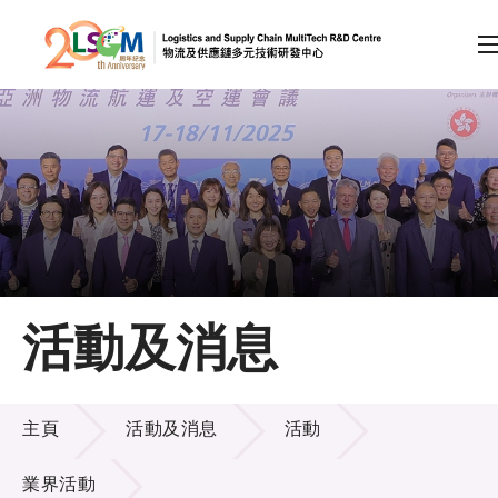
A
A
EN
繁
简
A
跳到內容（按回車鍵）
會員登入
主頁
活動及消息
關於LSCM
活動及消息
技術商品化
主頁
活動及消息
活動
項目及資助計劃
業界活動