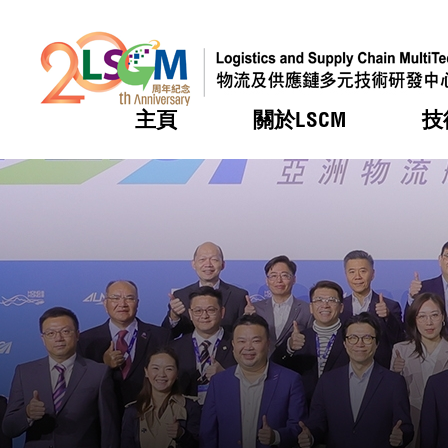
主頁
關於LSCM
技
跳到內容（按回車鍵）
熱門
熱門
熱門
熱門
熱門
機構簡
服務
合作計
活動
會籍及
願景及
LSCM 
可獲授
研發重
登記會
獎項
獎項
獎項
獎項
獎項
服務範
業界活
LSCM 動向
LSCM 動向
LSCM 動向
LSCM 動向
LSCM 動向
應用於
資助計
會員列
組織架
獎項
資助計
重點項
會員登
組織架
新聞中
稅務優
董事局
申請
研究顧
媒體報
評審
新聞稿
招標通
徵求研
資訊中