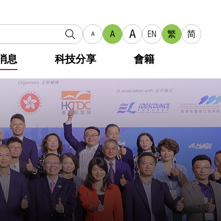
A
A
EN
繁
简
A
消息
科技分享
會籍