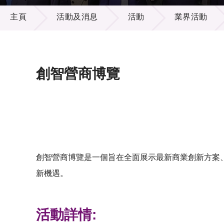
活動及消息
供應商
項目資
主頁
活動及消息
活動
業界活動
多媒體
出版刊
就業機
項目夥
聯絡我
創智營商博覽
創智營商博覽是一個旨在全面展示最新商業創新方案
新機遇。
活動詳情: