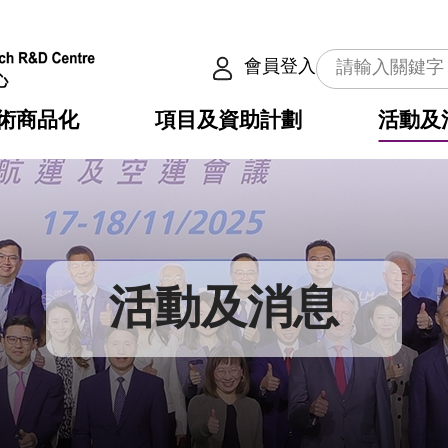
會員登入
術商品化
項目及資助計劃
活動及
介
劃
服務
使命
動向
權之技術
點
籍
疇
動
公共服務之創新技術
劃
表
構
活動及消息
劃
目
入
構
心
惠
問
導
告
發項目計劃書
心