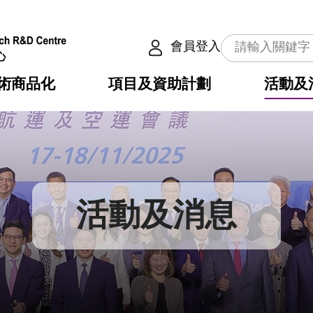
會員登入
術商品化
項目及資助計劃
活動及
介
劃
服務
使命
動向
權之技術
點
籍
疇
動
公共服務之創新技術
劃
表
構
活動及消息
劃
目
入
構
心
惠
問
導
告
發項目計劃書
心