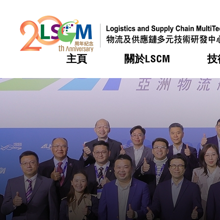
主頁
關於LSCM
技
跳到內容（按回車鍵）
熱門
熱門
熱門
熱門
熱門
機構簡
服務
合作計
活動
會籍及
願景及
LSCM 
可獲授
研發重
登記會
獎項
獎項
獎項
獎項
獎項
服務範
業界活
LSCM 動向
LSCM 動向
LSCM 動向
LSCM 動向
LSCM 動向
應用於
資助計
會員列
組織架
獎項
資助計
重點項
會員登
組織架
新聞中
稅務優
董事局
申請
研究顧
媒體報
評審
新聞稿
招標通
徵求研
資訊中