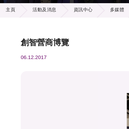
活動及消息
供應商
項目資
主頁
活動及消息
資訊中心
多媒體
多媒體
出版刊
就業機
項目夥
聯絡我
創智營商博覽
06.12.2017