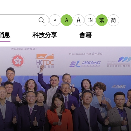
A
A
EN
繁
简
A
消息
科技分享
會籍