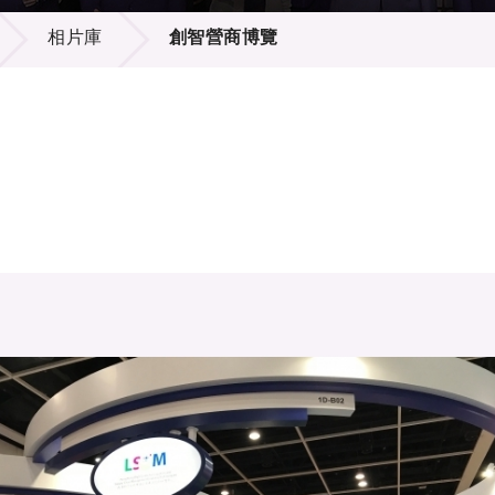
登記
料庫
相片庫
創智營商博覽
物
會
伴
們