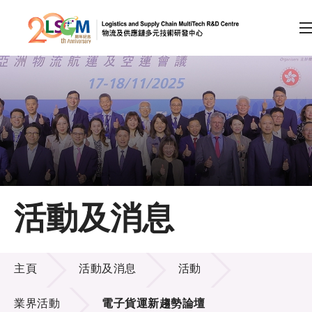
A
A
EN
繁
简
A
跳到內容（按回車鍵）
會員登入
主頁
活動及消息
關於LSCM
活動及消息
技術商品化
主頁
活動及消息
活動
項目及資助計劃
業界活動
電子貨運新趨勢論壇