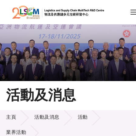
A
A
EN
繁
简
A
跳到內容（按回車鍵）
會員登入
主頁
活動及消息
關於LSCM
活動及消息
技術商品化
主頁
活動及消息
活動
項目及資助計劃
業界活動