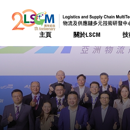
主頁
關於LSCM
技
跳到內容（按回車鍵）
熱門
熱門
熱門
熱門
熱門
機構簡
服務
合作計
活動
會籍及
願景及
LSCM 
可獲授
研發重
登記會
獎項
獎項
獎項
獎項
獎項
服務範
業界活
LSCM 動向
LSCM 動向
LSCM 動向
LSCM 動向
LSCM 動向
應用於
資助計
會員列
組織架
獎項
資助計
重點項
會員登
組織架
新聞中
稅務優
董事局
申請
研究顧
媒體報
評審
新聞稿
招標通
徵求研
資訊中