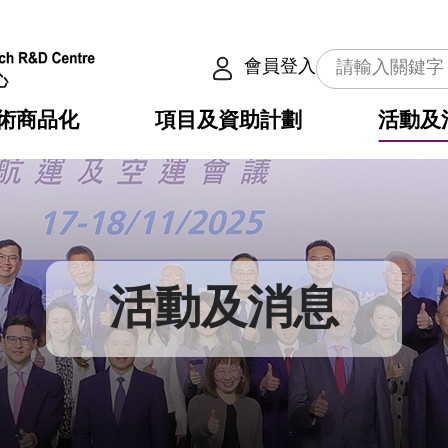
會員登入
術商品化
項目及資助計劃
活動及
介
劃
服務
使命
動向
權之技術
點
籍
疇
動
公共服務之創新技術
劃
表
構
活動及消息
劃
目
入
構
心
惠
問
導
告
發項目計劃書
心