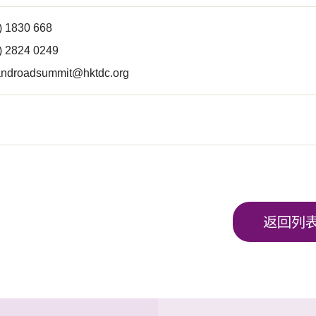
 1830 668
) 2824 0249
androadsummit@hktdc.org
返回列