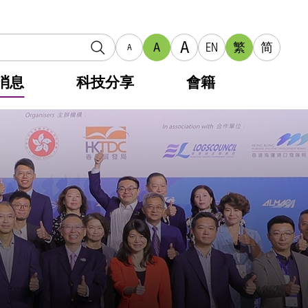
A
A
EN
繁
简
A
消息
科技分享
會籍