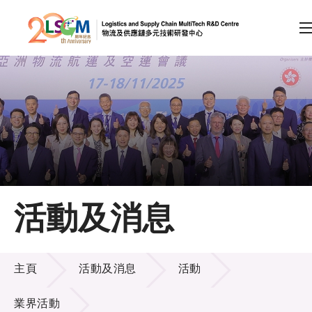
A
A
EN
繁
简
A
跳到內容（按回車鍵）
會員登入
主頁
活動及消息
關於LSCM
活動及消息
技術商品化
主頁
活動及消息
活動
項目及資助計劃
業界活動