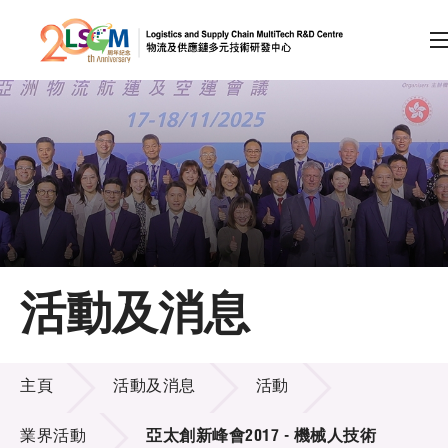
A
A
EN
繁
简
A
跳到內容（按回車鍵）
會員登入
主頁
活動及消息
關於LSCM
活動及消息
技術商品化
主頁
活動及消息
活動
項目及資助計劃
業界活動
亞太創新峰會2017 - 機械人技術