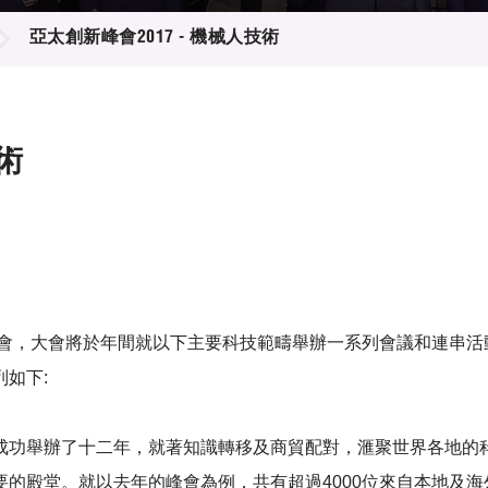
登記
料庫
亞太創新峰會2017 - 機械人技術
物
會
伴
們
術
盛會，大會將於年間就以下主要科技範疇舉辦一系列會議和連串
如下:
成功舉辦了十二年，就著知識轉移及商貿配對，滙聚世界各地的
的殿堂。就以去年的峰會為例，共有超過4000位來自本地及海