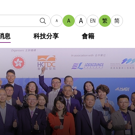
A
A
EN
繁
简
A
消息
科技分享
會籍