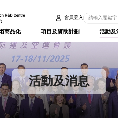
會員登入
術商品化
項目及資助計劃
活動及
介
劃
服務
使命
動向
權之技術
點
籍
疇
動
公共服務之創新技術
劃
表
構
活動及消息
劃
目
入
構
心
惠
問
導
告
發項目計劃書
心