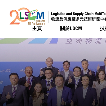
主頁
關於LSCM
技
跳到內容（按回車鍵）
熱門
熱門
熱門
熱門
熱門
機構簡
服務
合作計
活動
會籍及
願景及
LSCM 
可獲授
研發重
登記會
獎項
獎項
獎項
獎項
獎項
服務範
業界活
LSCM 動向
LSCM 動向
LSCM 動向
LSCM 動向
LSCM 動向
應用於
資助計
會員列
組織架
獎項
資助計
重點項
會員登
組織架
新聞中
稅務優
董事局
申請
研究顧
媒體報
評審
新聞稿
招標通
徵求研
資訊中