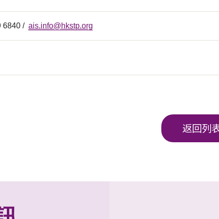
9 6840 /
ais.info@hkstp.org
返回列