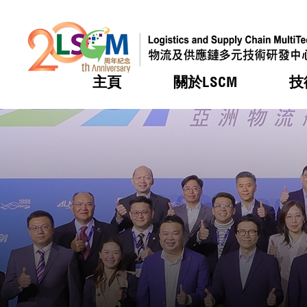
主頁
關於LSCM
技
跳到內容（按回車鍵）
熱門
熱門
熱門
熱門
熱門
機構簡
服務
合作計
活動
會籍及
願景及
LSCM 
可獲授
研發重
登記會
獎項
獎項
獎項
獎項
獎項
服務範
業界活
LSCM 動向
LSCM 動向
LSCM 動向
LSCM 動向
LSCM 動向
應用於
資助計
會員列
組織架
獎項
資助計
重點項
會員登
組織架
新聞中
稅務優
董事局
申請
研究顧
媒體報
評審
新聞稿
招標通
徵求研
資訊中