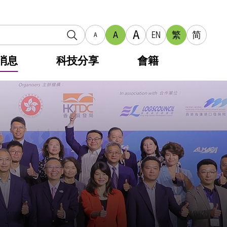
A
A
EN
繁
简
A
消息
科技分享
會籍