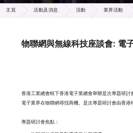
活動及消息
供應商
項目資
主頁
活動及消息
活動
業界活動
多媒體
出版刊
就業機
項目夥
聯絡我
物聯網與無線科技座談會: 電
香港工業總會轄下香港電子業總會舉辦是次專題研討
電子業界在物聯網尋找商機。是次專題研討會由香港
專題研討會焦點：