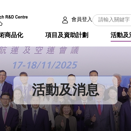
會員登入
術商品化
項目及資助計劃
活動及
介
劃
服務
使命
動向
權之技術
點
籍
疇
動
公共服務之創新技術
劃
表
構
活動及消息
劃
目
入
構
心
惠
問
導
告
發項目計劃書
心