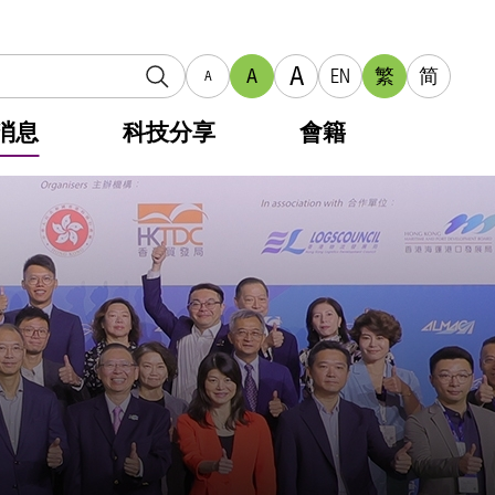
A
A
EN
繁
简
A
消息
科技分享
會籍