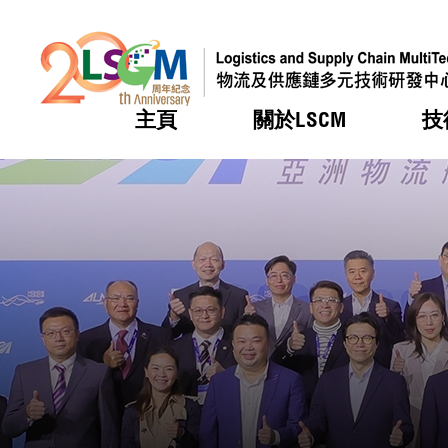
主頁
關於LSCM
技
跳到內容（按回車鍵）
熱門
熱門
熱門
熱門
熱門
機構簡
服務
合作計
活動
會籍及
願景及
LSCM 
可獲授
研發重
登記會
獎項
獎項
獎項
獎項
獎項
服務範
業界活
LSCM 動向
LSCM 動向
LSCM 動向
LSCM 動向
LSCM 動向
應用於
資助計
會員列
組織架
獎項
資助計
重點項
會員登
組織架
新聞中
稅務優
董事局
申請
研究顧
媒體報
評審
新聞稿
招標通
徵求研
資訊中