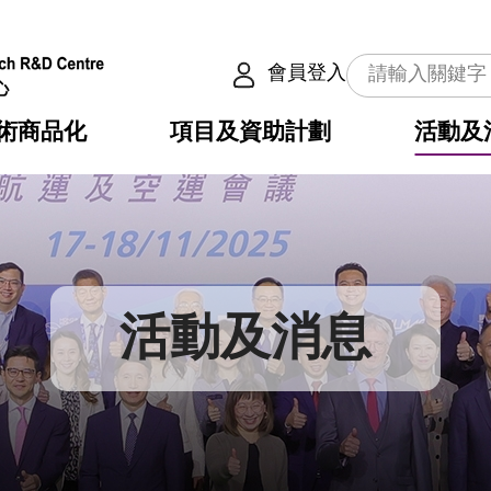
會員登入
術商品化
項目及資助計劃
活動及
介
劃
服務
使命
動向
權之技術
點
籍
疇
動
公共服務之創新技術
劃
表
構
活動及消息
劃
目
入
構
心
惠
問
導
告
發項目計劃書
心