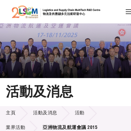
A
A
EN
繁
简
A
跳到內容（按回車鍵）
會員登入
主頁
活動及消息
關於LSCM
活動及消息
技術商品化
主頁
活動及消息
活動
項目及資助計劃
業界活動
亞洲物流及航運會議 2015