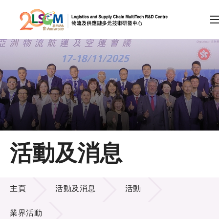
A
A
EN
繁
简
A
跳到內容（按回車鍵）
會員登入
主頁
活動及消息
關於LSCM
活動及消息
技術商品化
主頁
活動及消息
活動
項目及資助計劃
業界活動