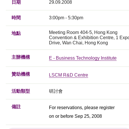
日期
29.09.2008
時間
3:00pm - 5:30pm
Meeting Room 404-5, Hong Kong
地點
Convention & Exhibition Centre, 1 Exp
Drive, Wan Chai, Hong Kong
主辦機構
E - Business Technology Institute
贊助機構
LSCM R&D Centre
活動類型
研討會
備註
For reservations, please register
on or before Sep 25, 2008