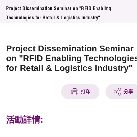
活動及消息
Project Dissemination Seminar on "RFID Enabling
Technologies for Retail & Logistics Industry"
活動
獎項
Project Dissemination Seminar
新聞中心
on "RFID Enabling Technologie
for Retail & Logistics Industry"
資訊中心
科技分享
打印
分享
會籍
活動詳情: