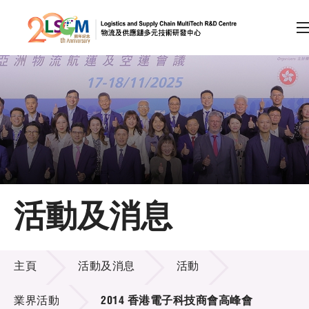
A
A
EN
繁
简
A
跳到內容（按回車鍵）
會員登入
主頁
活動及消息
關於LSCM
活動及消息
技術商品化
主頁
活動及消息
活動
項目及資助計劃
業界活動
2014 香港電子科技商會高峰會