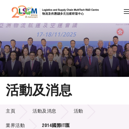
A
A
EN
繁
简
A
跳到內容（按回車鍵）
會員登入
主頁
活動及消息
關於LSCM
活動及消息
技術商品化
主頁
活動及消息
活動
項目及資助計劃
業界活動
2014國際IT匯