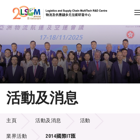
A
A
EN
繁
简
A
跳到內容（按回車鍵）
會員登入
主頁
活動及消息
關於LSCM
活動及消息
技術商品化
主頁
活動及消息
活動
項目及資助計劃
業界活動
2014國際IT匯