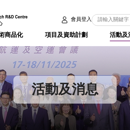
會員登入
術商品化
項目及資助計劃
活動及
介
劃
服務
使命
動向
權之技術
點
籍
疇
動
公共服務之創新技術
劃
表
構
活動及消息
劃
目
入
構
心
惠
問
導
告
發項目計劃書
心