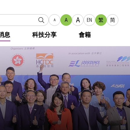
A
A
EN
繁
简
A
消息
科技分享
會籍