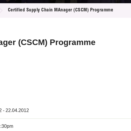
登記
料庫
Certified Supply Chain MAnager (CSCM) Programme
物
會
伴
們
nager (CSCM) Programme
2 - 22.04.2012
5:30pm