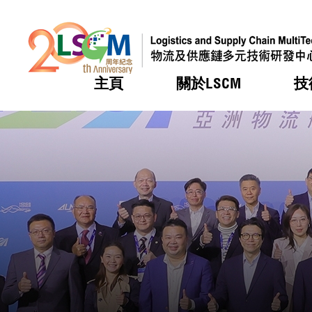
主頁
關於LSCM
技
跳到內容（按回車鍵）
熱門
熱門
熱門
熱門
熱門
機構簡
服務
合作計
活動
會籍及
願景及
LSCM 
可獲授
研發重
登記會
獎項
獎項
獎項
獎項
獎項
服務範
業界活
LSCM 動向
LSCM 動向
LSCM 動向
LSCM 動向
LSCM 動向
應用於
資助計
會員列
組織架
獎項
資助計
重點項
會員登
組織架
新聞中
稅務優
董事局
申請
研究顧
媒體報
評審
新聞稿
招標通
徵求研
資訊中