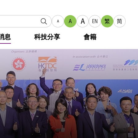
A
A
EN
繁
简
A
消息
科技分享
會籍