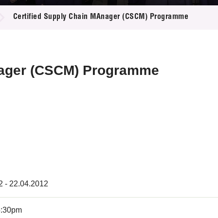
登記
料庫
Certified Supply Chain MAnager (CSCM) Programme
物
會
伴
們
nager (CSCM) Programme
2 - 22.04.2012
5:30pm