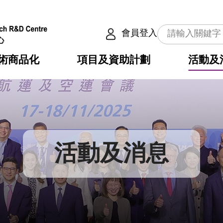
會員登入
術商品化
項目及資助計劃
活動及
介
劃
服務
使命
動向
權之技術
點
籍
疇
動
公共服務之創新技術
劃
表
構
活動及消息
劃
目
入
構
心
惠
問
導
告
發項目計劃書
心