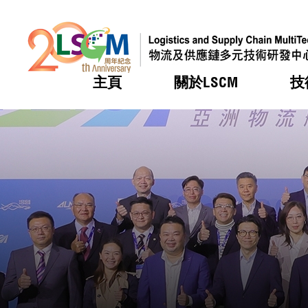
主頁
關於LSCM
技
跳到內容（按回車鍵）
熱門
熱門
熱門
熱門
熱門
機構簡
服務
合作計
活動
會籍及
願景及
LSCM 
可獲授
研發重
登記會
獎項
獎項
獎項
獎項
獎項
服務範
業界活
LSCM 動向
LSCM 動向
LSCM 動向
LSCM 動向
LSCM 動向
應用於
資助計
會員列
組織架
獎項
資助計
重點項
會員登
組織架
新聞中
稅務優
董事局
申請
研究顧
媒體報
評審
新聞稿
招標通
徵求研
資訊中