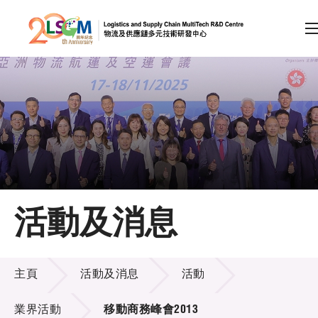
A
A
EN
繁
简
A
跳到內容（按回車鍵）
會員登入
主頁
活動及消息
關於LSCM
活動及消息
技術商品化
主頁
活動及消息
活動
項目及資助計劃
業界活動
移動商務峰會2013