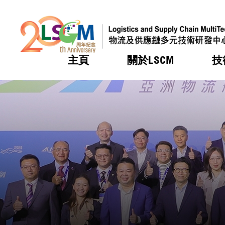
主頁
關於LSCM
技
跳到內容（按回車鍵）
熱門
熱門
熱門
熱門
熱門
機構簡
服務
合作計
活動
會籍及
願景及
LSCM 
可獲授
研發重
登記會
獎項
獎項
獎項
獎項
獎項
服務範
業界活
LSCM 動向
LSCM 動向
LSCM 動向
LSCM 動向
LSCM 動向
應用於
資助計
會員列
組織架
獎項
資助計
重點項
會員登
組織架
新聞中
稅務優
董事局
申請
研究顧
媒體報
評審
新聞稿
招標通
徵求研
資訊中