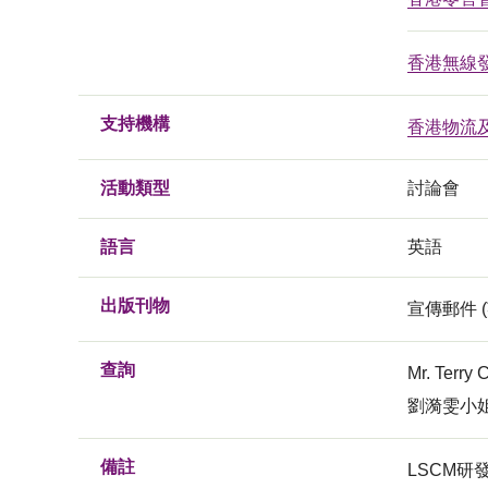
香港無線
支持機構
香港物流
活動類型
討論會
語言
英語
出版刊物
宣傳郵件 (
查詢
Mr. Ter
劉漪雯小姐,電
備註
LSCM