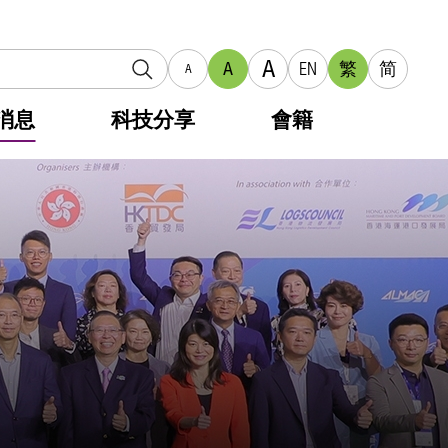
A
A
EN
繁
简
A
消息
科技分享
會籍