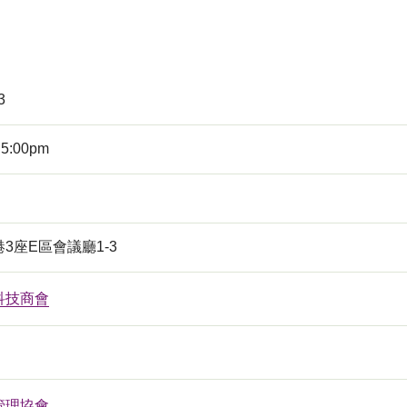
3
 5:00pm
3座E區會議廳1-3
科技商會
管理協會