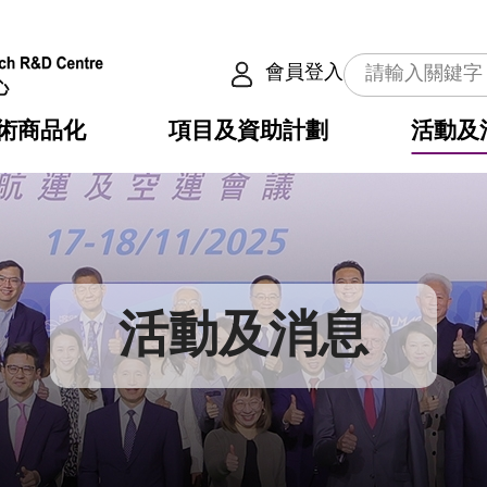
會員登入
術商品化
項目及資助計劃
活動及
介
劃
服務
使命
動向
權之技術
點
籍
疇
動
公共服務之創新技術
劃
表
構
活動及消息
劃
目
入
構
心
惠
問
導
告
發項目計劃書
心