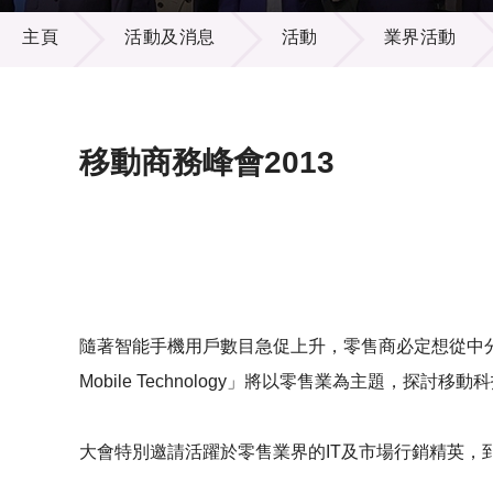
活動及消息
供應商
項目資
主頁
活動及消息
活動
業界活動
多媒體
出版刊
就業機
項目夥
聯絡我
移動商務峰會2013
隨著智能手機用戶數目急促上升，零售商必定想從中分一杯羹，運用移動
Mobile Technology」將以零售業為主題，探討
大會特別邀請活躍於零售業界的IT及市場行銷精英，