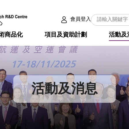
會員登入
術商品化
項目及資助計劃
活動及
介
劃
服務
使命
動向
權之技術
點
籍
疇
動
公共服務之創新技術
劃
表
構
活動及消息
劃
目
入
構
心
惠
問
導
告
發項目計劃書
心