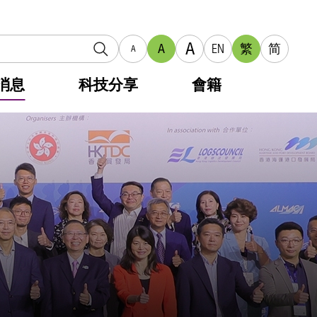
A
A
EN
繁
简
A
消息
科技分享
會籍