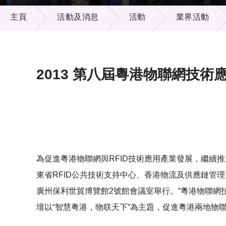
活動及消息
供應商
項目資
主頁
活動及消息
活動
業界活動
多媒體
出版刊
就業機
項目夥
聯絡我
2013 第八屆粵港物聯網技術
為促進粵港物聯網與RFID技術應用產業發展，繼續
東省RFID公共技術支持中心、香港物流及供應鏈管理應
廣州保利世貿博覽館2號館會議室舉行。“粵港物聯網
壇以“智慧粤港，物联天下”為主題，促進粵港兩地物聯