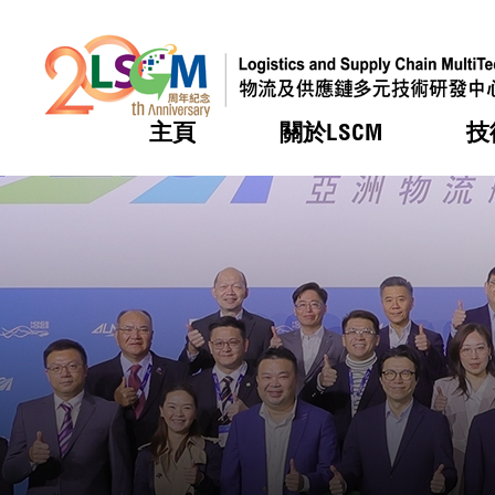
主頁
關於LSCM
技
跳到內容（按回車鍵）
熱門
熱門
熱門
熱門
熱門
機構簡
服務
合作計
活動
會籍及
願景及
LSCM 
可獲授
研發重
登記會
獎項
獎項
獎項
獎項
獎項
服務範
業界活
LSCM 動向
LSCM 動向
LSCM 動向
LSCM 動向
LSCM 動向
應用於
資助計
會員列
組織架
獎項
資助計
重點項
會員登
組織架
新聞中
稅務優
董事局
申請
研究顧
媒體報
評審
新聞稿
招標通
徵求研
資訊中