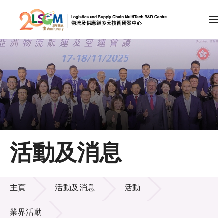
A
A
EN
繁
简
A
跳到內容（按回車鍵）
會員登入
主頁
活動及消息
關於LSCM
活動及消息
技術商品化
主頁
活動及消息
活動
項目及資助計劃
業界活動