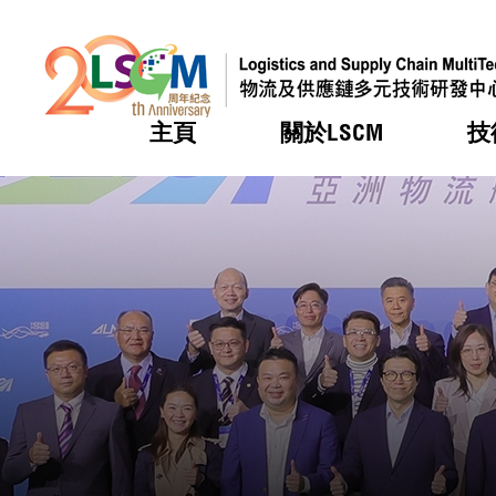
主頁
關於LSCM
技
跳到內容（按回車鍵）
熱門
熱門
熱門
熱門
熱門
機構簡
服務
合作計
活動
會籍及
願景及
LSCM 
可獲授
研發重
登記會
獎項
獎項
獎項
獎項
獎項
服務範
業界活
LSCM 動向
LSCM 動向
LSCM 動向
LSCM 動向
LSCM 動向
應用於
資助計
會員列
組織架
獎項
資助計
重點項
會員登
組織架
新聞中
稅務優
董事局
申請
研究顧
媒體報
評審
新聞稿
招標通
徵求研
資訊中