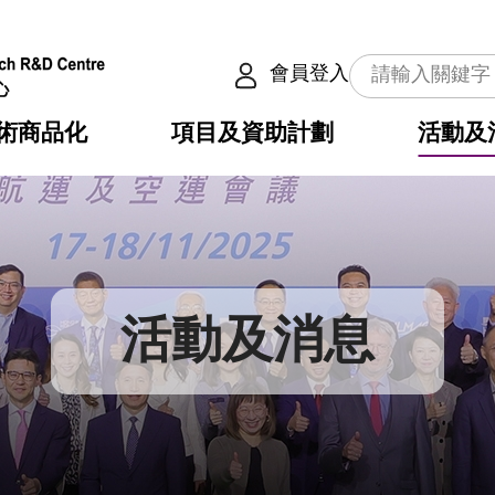
會員登入
術商品化
項目及資助計劃
活動及
介
劃
服務
使命
動向
權之技術
點
籍
疇
動
公共服務之創新技術
劃
表
構
活動及消息
劃
目
入
構
心
惠
問
導
告
發項目計劃書
心