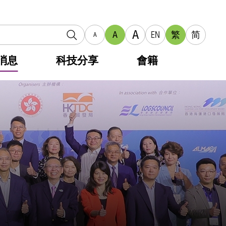
A
A
EN
繁
简
A
消息
科技分享
會籍