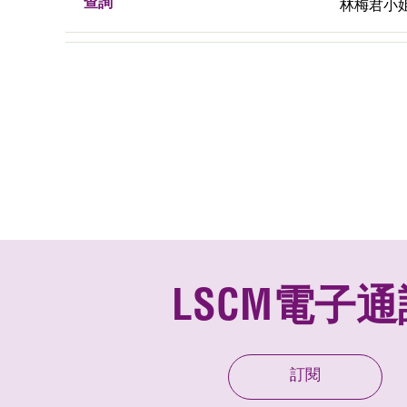
查詢
林梅君小姐, 
LSCM電子通
訂閱