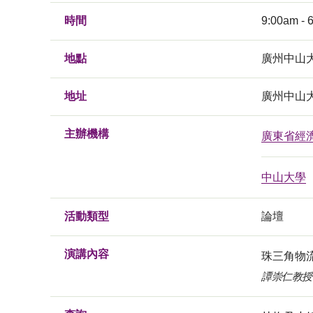
時間
9:00am - 
地點
廣州中山
地址
廣州中山
主辦機構
廣東省經
中山大學
活動類型
論壇
演講內容
珠三角物
譚崇仁教授