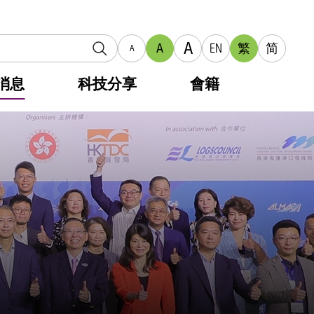
A
A
EN
繁
简
A
消息
科技分享
會籍