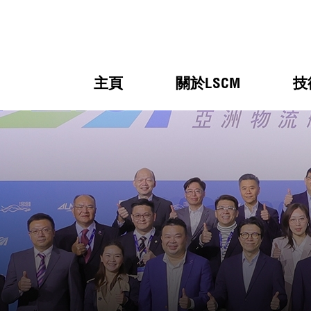
主頁
關於LSCM
技
跳到內容（按回車鍵）
熱門
熱門
熱門
熱門
熱門
機構簡
服務
合作計
活動
會籍及
願景及
LSCM 
可獲授
研發重
登記會
獎項
獎項
獎項
獎項
獎項
服務範
業界活
LSCM 動向
LSCM 動向
LSCM 動向
LSCM 動向
LSCM 動向
應用於
資助計
會員列
組織架
獎項
資助計
重點項
會員登
組織架
新聞中
稅務優
董事局
申請
研究顧
媒體報
評審
新聞稿
招標通
徵求研
資訊中