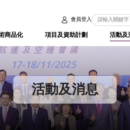
會員登入
術商品化
項目及資助計劃
活動及
介
劃
服務
使命
動向
權之技術
點
籍
疇
動
公共服務之創新技術
劃
表
構
活動及消息
劃
目
入
構
心
惠
問
導
告
發項目計劃書
心