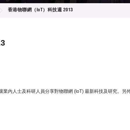
登記
料庫
香港物聯網（IoT）科技週 2013
物
會
伴
們
3
台，讓業內人士及科研人員分享對物聯網 (IoT) 最新科技及研