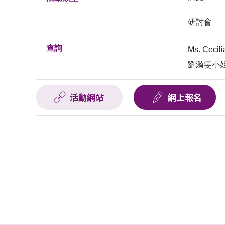
研討會
查詢
Ms. Cec
劉漪雯小姐, 
活動網站
網上報名