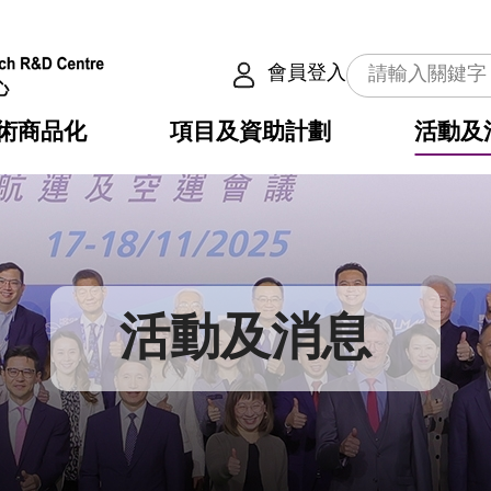
會員登入
術商品化
項目及資助計劃
活動及
介
劃
服務
使命
動向
權之技術
點
籍
疇
動
公共服務之創新技術
劃
表
構
活動及消息
劃
目
入
構
心
惠
問
導
告
發項目計劃書
心