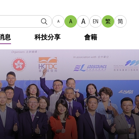
A
A
EN
繁
简
A
消息
科技分享
會籍