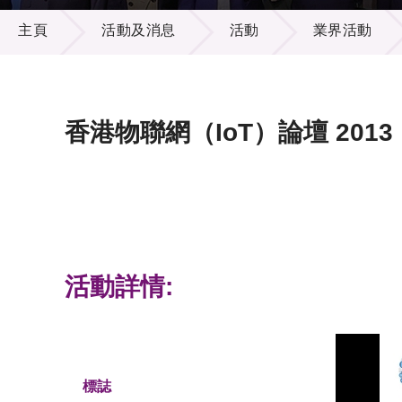
活動及消息
供應商
項目資
主頁
活動及消息
活動
業界活動
多媒體
出版刊
就業機
項目夥
聯絡我
香港物聯網（IoT）論壇 2013
活動詳情:
標誌