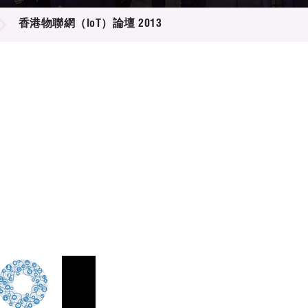
登記
料庫
香港物聯網（IoT）論壇 2013
物
會
伴
們