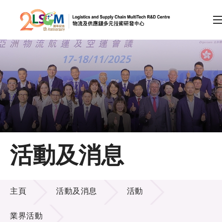
A
A
EN
繁
简
A
跳到內容（按回車鍵）
會員登入
主頁
活動及消息
關於LSCM
活動及消息
技術商品化
主頁
活動及消息
活動
項目及資助計劃
業界活動