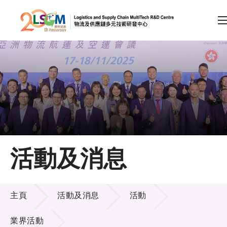
A
A
EN
繁
简
A
跳到內容（按回車鍵）
會員登入
主頁
活動及消息
關於LSCM
活動及消息
技術商品化
主頁
活動及消息
活動
項目及資助計劃
業界活動