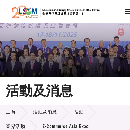
A
A
EN
繁
简
A
跳到內容（按回車鍵）
會員登入
主頁
活動及消息
關於LSCM
活動及消息
技術商品化
主頁
活動及消息
活動
項目及資助計劃
業界活動
E-Commerce Asia Expo