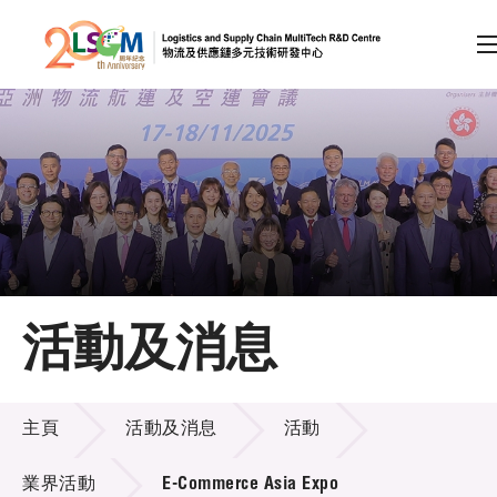
A
A
EN
繁
简
A
跳到內容（按回車鍵）
會員登入
主頁
活動及消息
關於LSCM
活動及消息
技術商品化
主頁
活動及消息
活動
項目及資助計劃
業界活動
E-Commerce Asia Expo