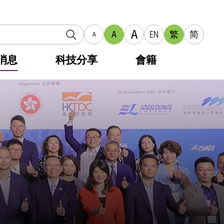
A
A
EN
繁
简
A
消息
科技分享
會籍