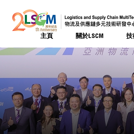
主頁
關於LSCM
技
跳到內容（按回車鍵）
熱門
熱門
熱門
熱門
熱門
機構簡
服務
合作計
活動
會籍及
願景及
LSCM 
可獲授
研發重
登記會
獎項
獎項
獎項
獎項
獎項
服務範
業界活
LSCM 動向
LSCM 動向
LSCM 動向
LSCM 動向
LSCM 動向
應用於
資助計
會員列
組織架
獎項
資助計
重點項
會員登
組織架
新聞中
稅務優
董事局
申請
研究顧
媒體報
評審
新聞稿
招標通
徵求研
資訊中