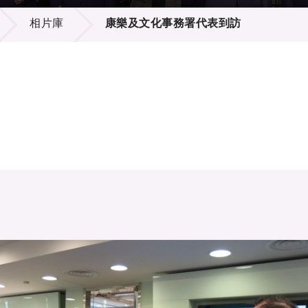
登記
料庫
相片庫
康樂及文化事務署代表到訪
物
會
伴
們