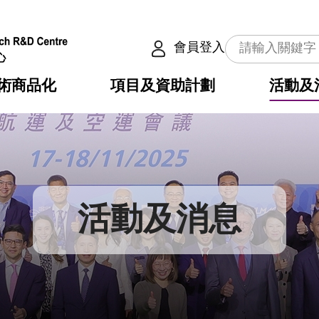
會員登入
術商品化
項目及資助計劃
活動及
介
劃
服務
使命
動向
權之技術
點
籍
疇
動
公共服務之創新技術
劃
表
構
活動及消息
劃
目
入
構
心
惠
問
導
告
發項目計劃書
心