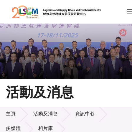
A
A
EN
繁
简
A
跳到內容（按回車鍵）
會員登入
主頁
活動及消息
關於LSCM
活動及消息
技術商品化
主頁
活動及消息
資訊中心
項目及資助計劃
多媒體
相片庫