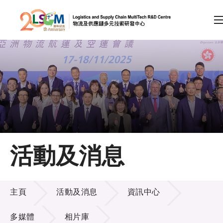
A
A
EN
繁
简
A
跳到內容（按回車鍵）
會員登入
主頁
活動及消息
關於LSCM
活動及消息
技術商品化
主頁
活動及消息
資訊中心
項目及資助計劃
多媒體
相片庫