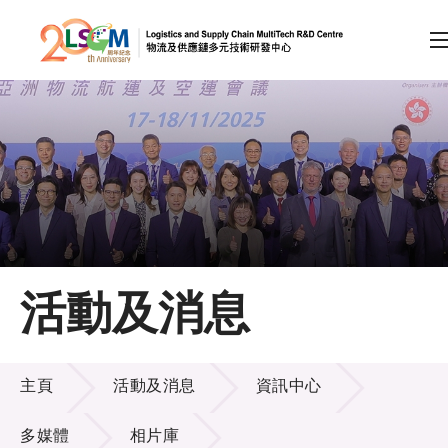
A
A
EN
繁
简
A
跳到內容（按回車鍵）
會員登入
主頁
活動及消息
關於LSCM
活動及消息
技術商品化
主頁
活動及消息
資訊中心
項目及資助計劃
多媒體
相片庫