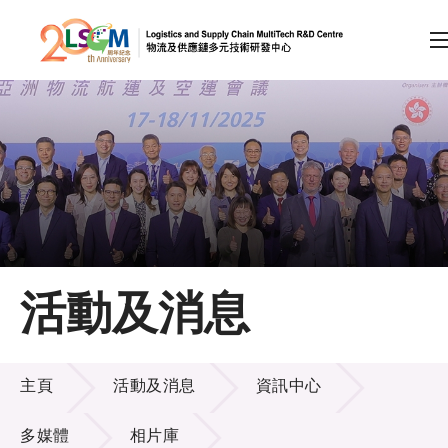
A
A
EN
繁
简
A
跳到內容（按回車鍵）
會員登入
主頁
活動及消息
關於LSCM
活動及消息
技術商品化
主頁
活動及消息
資訊中心
項目及資助計劃
多媒體
相片庫