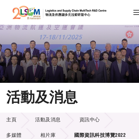
A
A
EN
繁
简
A
跳到內容（按回車鍵）
會員登入
主頁
活動及消息
關於LSCM
活動及消息
技術商品化
主頁
活動及消息
資訊中心
項目及資助計劃
多媒體
相片庫
國際資訊科技博覽2022