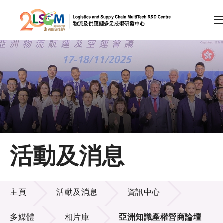
A
A
EN
繁
简
A
跳到內容（按回車鍵）
會員登入
主頁
活動及消息
關於LSCM
活動及消息
技術商品化
主頁
活動及消息
資訊中心
項目及資助計劃
多媒體
相片庫
亞洲知識產權營商論壇