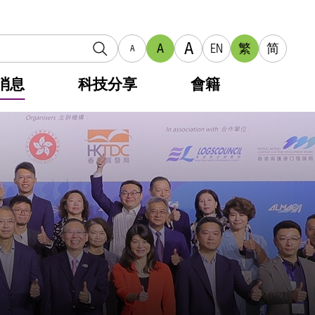
A
A
EN
繁
简
A
消息
科技分享
會籍