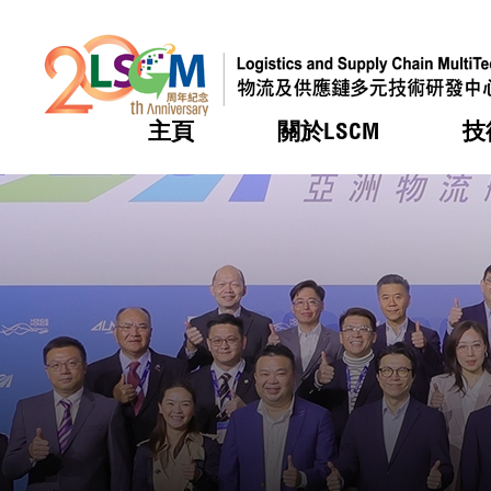
主頁
關於LSCM
技
跳到內容（按回車鍵）
熱門
熱門
熱門
熱門
熱門
機構簡
服務
合作計
活動
會籍及
願景及
LSCM 
可獲授
研發重
登記會
獎項
獎項
獎項
獎項
獎項
服務範
業界活
LSCM 動向
LSCM 動向
LSCM 動向
LSCM 動向
LSCM 動向
應用於
資助計
會員列
組織架
獎項
資助計
重點項
會員登
組織架
新聞中
稅務優
董事局
申請
研究顧
媒體報
評審
新聞稿
招標通
徵求研
資訊中