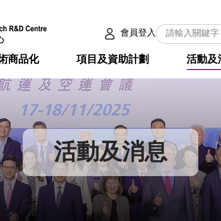
會員登入
術商品化
項目及資助計劃
活動及
介
劃
服務
使命
動向
權之技術
點
籍
疇
動
公共服務之創新技術
劃
表
構
活動及消息
劃
目
入
構
心
惠
問
導
告
發項目計劃書
心