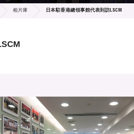
登記
料庫
相片庫
日本駐香港總領事館代表到訪LSCM
物
會
伴
們
SCM