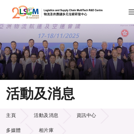
A
A
EN
繁
简
A
跳到內容（按回車鍵）
會員登入
主頁
活動及消息
關於LSCM
活動及消息
技術商品化
主頁
活動及消息
資訊中心
項目及資助計劃
多媒體
相片庫