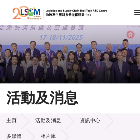
A
A
EN
繁
简
A
跳到內容（按回車鍵）
會員登入
主頁
活動及消息
關於LSCM
活動及消息
技術商品化
主頁
活動及消息
資訊中心
項目及資助計劃
多媒體
相片庫