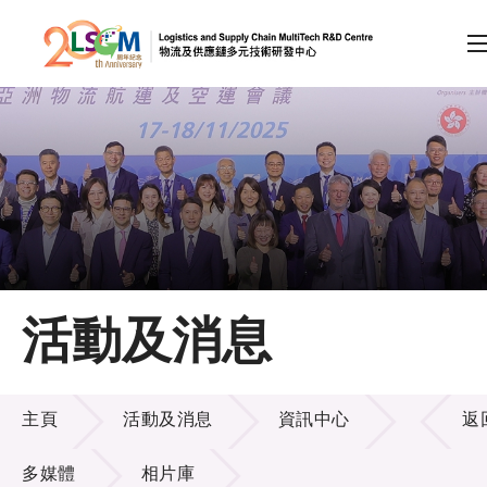
A
A
EN
繁
简
A
跳到內容（按回車鍵）
會員登入
主頁
活動及消息
關於LSCM
活動及消息
技術商品化
主頁
活動及消息
資訊中心
返
項目及資助計劃
多媒體
相片庫