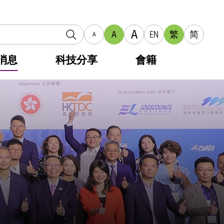
A
A
EN
繁
简
A
消息
科技分享
會籍