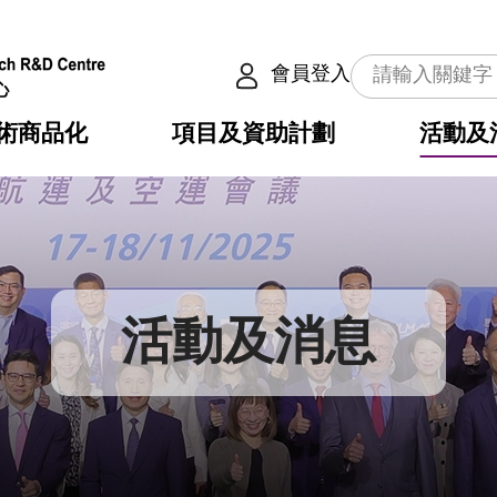
會員登入
術商品化
項目及資助計劃
活動及
介
劃
服務
使命
動向
權之技術
點
籍
疇
動
公共服務之創新技術
劃
表
構
活動及消息
劃
目
入
構
心
惠
問
導
告
發項目計劃書
心