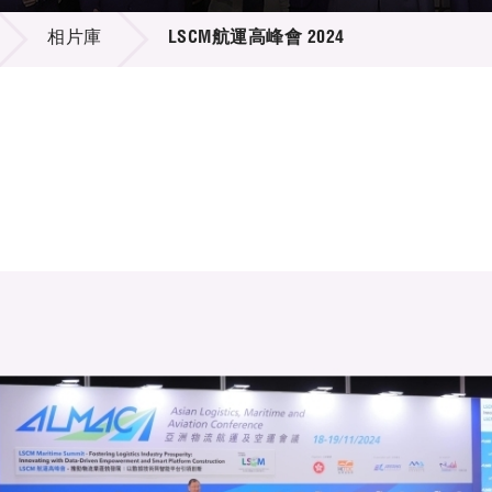
登記
料庫
相片庫
LSCM航運高峰會 2024
物
會
伴
們