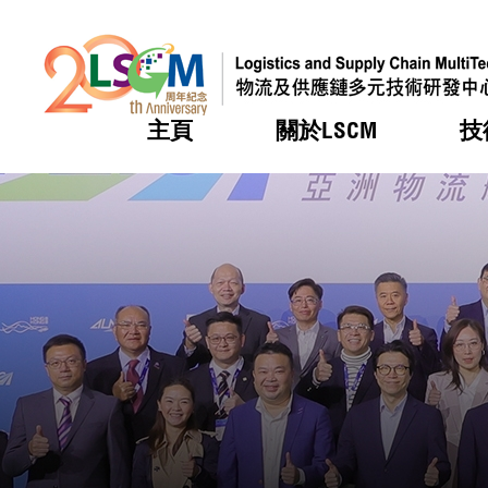
主頁
關於LSCM
技
跳到內容（按回車鍵）
熱門
熱門
熱門
熱門
熱門
機構簡
服務
合作計
活動
會籍及
願景及
LSCM 
可獲授
研發重
登記會
獎項
獎項
獎項
獎項
獎項
服務範
業界活
LSCM 動向
LSCM 動向
LSCM 動向
LSCM 動向
LSCM 動向
應用於
資助計
會員列
組織架
獎項
資助計
重點項
會員登
組織架
新聞中
稅務優
董事局
申請
研究顧
媒體報
評審
新聞稿
招標通
徵求研
資訊中