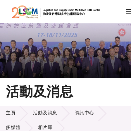
A
A
EN
繁
简
A
跳到內容（按回車鍵）
會員登入
主頁
活動及消息
關於LSCM
活動及消息
技術商品化
主頁
活動及消息
資訊中心
項目及資助計劃
多媒體
相片庫