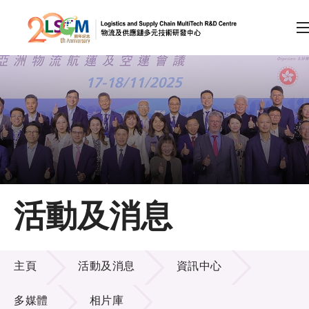
A
A
EN
繁
简
A
跳到內容（按回車鍵）
會員登入
主頁
活動及消息
關於LSCM
活動及消息
技術商品化
主頁
活動及消息
資訊中心
項目及資助計劃
多媒體
相片庫